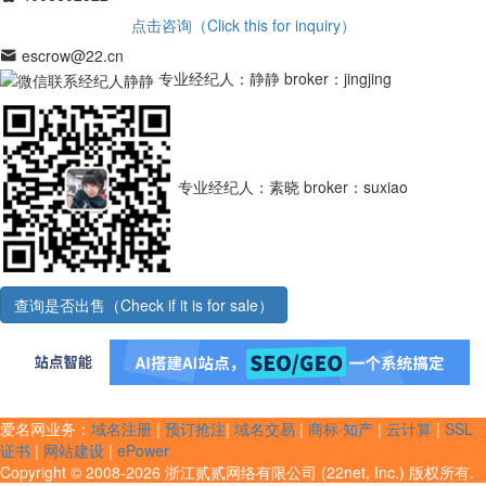
点击咨询（Click this for inquiry）
escrow@22.cn
专业经纪人：静静
broker：jingjing
专业经纪人：素晓
broker：suxiao
查询是否出售（Check if it is for sale）
爱名网业务：
域名注册
|
预订抢注
|
域名交易
|
商标·知产
|
云计算
|
SSL
证书
|
网站建设
|
ePower
Copyright © 2008-2026 浙江贰贰网络有限公司 (22net, Inc.) 版权所有.